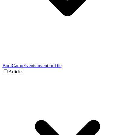
BootCamp
Events
Invent or Die
Articles