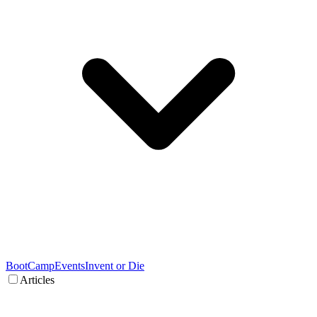
BootCamp
Events
Invent or Die
Articles