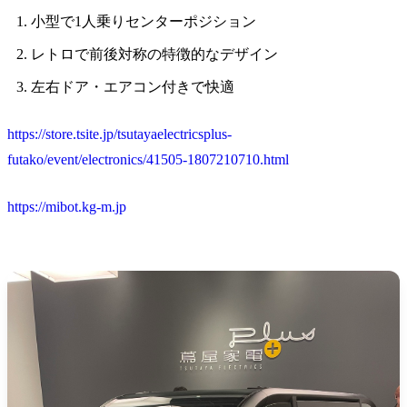
小型で1人乗りセンターポジション
レトロで前後対称の特徴的なデザイン
左右ドア・エアコン付きで快適
https://store.tsite.jp/tsutayaelectricsplus-
futako/event/electronics/41505-1807210710.html
https://mibot.kg-m.jp