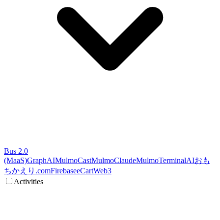
Bus 2.0
(MaaS)
GraphAI
MulmoCast
MulmoClaude
MulmoTerminal
AI
おも
ちかえり.com
Firebase
eCart
Web3
Activities