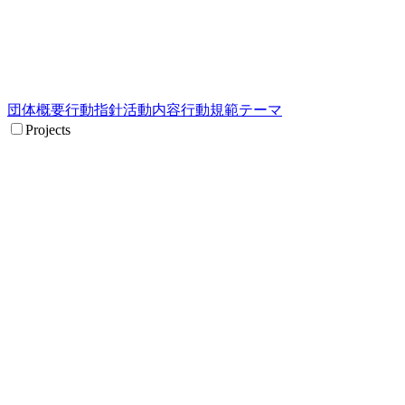
団体概要
行動指針
活動内容
行動規範
テーマ
Projects