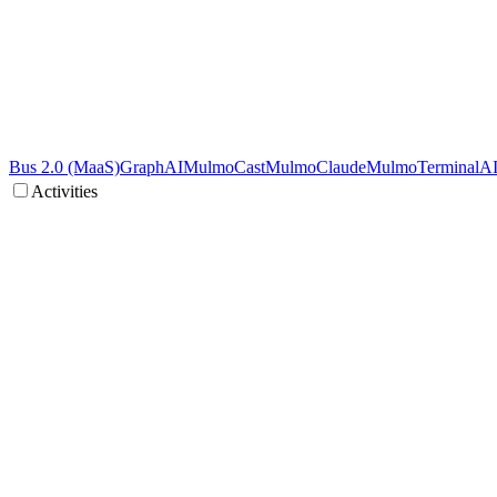
Bus 2.0 (MaaS)
GraphAI
MulmoCast
MulmoClaude
MulmoTerminal
A
Activities