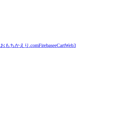
I
おもちかえり.com
Firebase
eCart
Web3