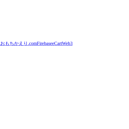
I
おもちかえり.com
Firebase
eCart
Web3