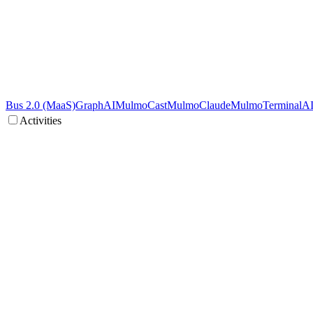
Bus 2.0 (MaaS)
GraphAI
MulmoCast
MulmoClaude
MulmoTerminal
A
Activities