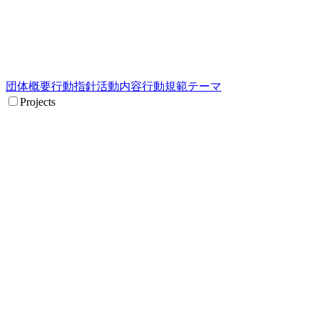
団体概要
行動指針
活動内容
行動規範
テーマ
Projects