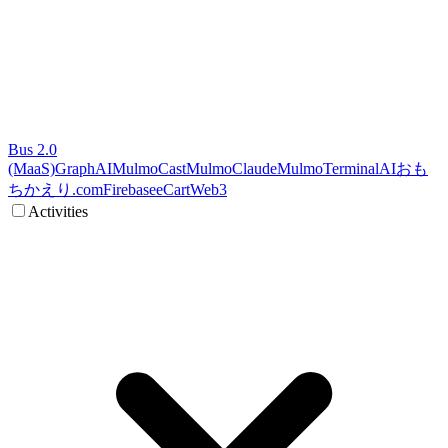
Bus 2.0
(MaaS)
GraphAI
MulmoCast
MulmoClaude
MulmoTerminal
AI
おも
ちかえり.com
Firebase
eCart
Web3
Activities