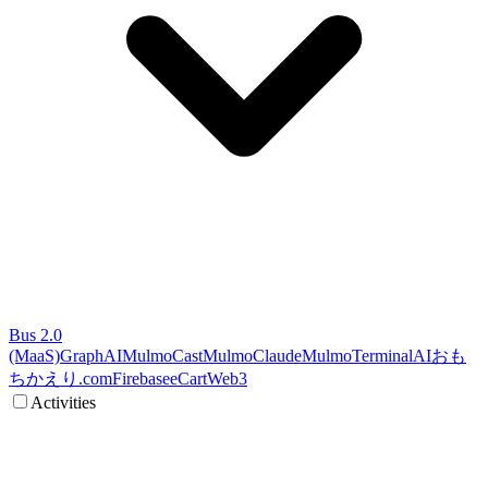
Bus 2.0
(MaaS)
GraphAI
MulmoCast
MulmoClaude
MulmoTerminal
AI
おも
ちかえり.com
Firebase
eCart
Web3
Activities