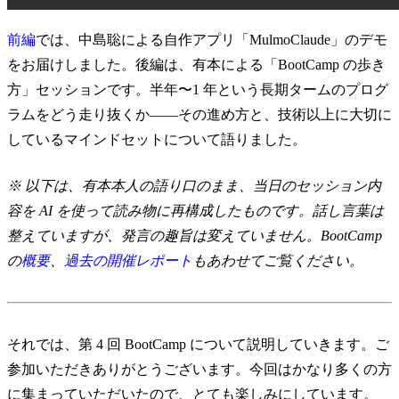
前編
では、中島聡による自作アプリ「MulmoClaude」のデモ
をお届けしました。後編は、有本による「BootCamp の歩き
方」セッションです。半年〜1 年という長期タームのプログ
ラムをどう走り抜くか——その進め方と、技術以上に大切に
しているマインドセットについて語りました。
※ 以下は、有本本人の語り口のまま、当日のセッション内
容を AI を使って読み物に再構成したものです。話し言葉は
整えていますが、発言の趣旨は変えていません。BootCamp
の
概要
、
過去の開催レポート
もあわせてご覧ください。
それでは、第 4 回 BootCamp について説明していきます。ご
参加いただきありがとうございます。今回はかなり多くの方
に集まっていただいたので、とても楽しみにしています。