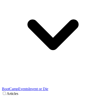
BootCamp
Events
Invent or Die
Articles