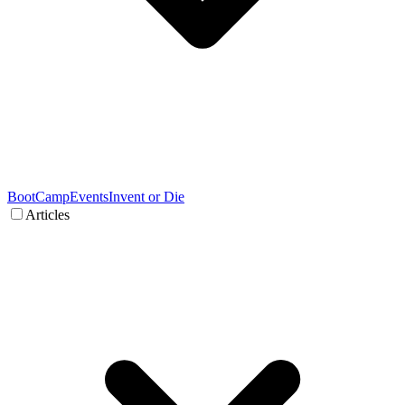
BootCamp
Events
Invent or Die
Articles