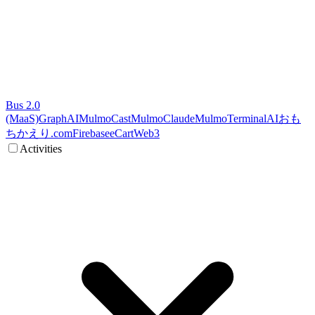
Bus 2.0
(MaaS)
GraphAI
MulmoCast
MulmoClaude
MulmoTerminal
AI
おも
ちかえり.com
Firebase
eCart
Web3
Activities