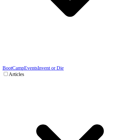
BootCamp
Events
Invent or Die
Articles