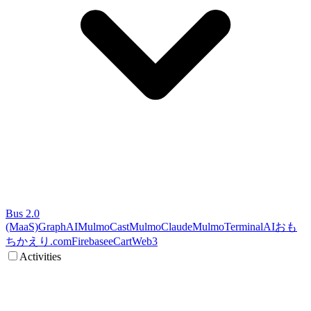
Bus 2.0
(MaaS)
GraphAI
MulmoCast
MulmoClaude
MulmoTerminal
AI
おも
ちかえり.com
Firebase
eCart
Web3
Activities