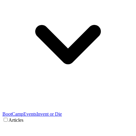
BootCamp
Events
Invent or Die
Articles