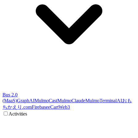
Bus 2.0
(MaaS)
GraphAI
MulmoCast
MulmoClaude
MulmoTerminal
AI
おも
ちかえり.com
Firebase
eCart
Web3
Activities