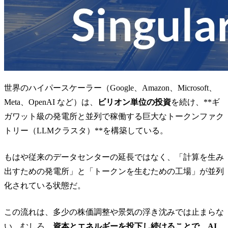
世界のハイパースケーラー（Google、Amazon、Microsoft、
Meta、OpenAI など）は、
ビリオン単位の投資
を続け、**ギ
ガワット級の発電所と並列で稼働する巨大なトークンファク
トリー（LLMクラスタ）**を構築している。
もはや従来のデータセンターの延長ではなく、「計算を生み
出すための発電所」と「トークンを生むための工場」が並列
化されている状態だ。
この流れは、多少の株価調整や景気の浮き沈みでは止まらな
い。むしろ、
資本とエネルギーを投下し続けることで、AI