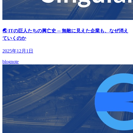
🌏 ITの巨人たちの興亡史 ─ 無敵に見えた企業も、なぜ消え
ていくのか
2025年12月1日
blog
note