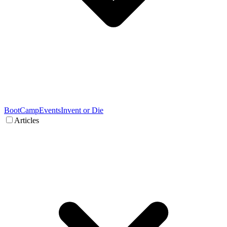
BootCamp
Events
Invent or Die
Articles