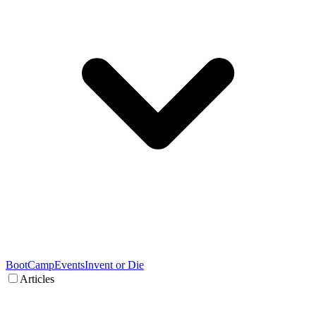
BootCamp
Events
Invent or Die
Articles