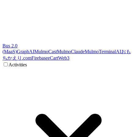
Bus 2.0
(MaaS)
GraphAI
MulmoCast
MulmoClaude
MulmoTerminal
AI
おも
ちかえり.com
Firebase
eCart
Web3
Activities