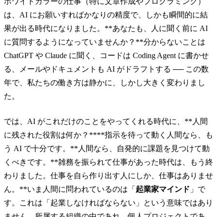
ホワイトカラーの仕事（特に文章作成やプログラミング）
は、AI にお願いすればかなりの精度で、しかも瞬間的に結
果が出る時代になりました。**あなたも、人に聞く前に AI
に質問するようになっていませんか？**分からないことは
ChatGPT や Claude に聞く、コードは Coding Agent に書かせ
る、メールやドキュメントも AI がドラフトする ── この数
年で、私たちの働き方は静かに、しかし大きく変わりまし
た。
では、AI がこれだけのことをやってくれる時代に、**人間
に残された役割は何か？****指示を待って動く人間なら、も
う AI で十分です。**人間なら、自発的に課題を見つけて動
くべきです。**雑務を振られて仕事があった時代は、もう終
わりました。仕事を自ら作り出す人にしか、仕事はありませ
ん。**いま人間に問われているのは「
起業家マインド
」で
す。これは「起業しなければならない」という意味ではあり
ません。所属する組織の中であれ、個人プロジェクトであ