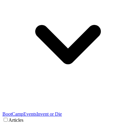
BootCamp
Events
Invent or Die
Articles