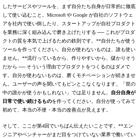
したサービスやツールを、まず自分たち自身が日常的に徹底
して使い込むこと。Microsoft や Google が自社のソフトウェ
アを社内で使い倒したり、スタートアップが自社プロダクト
を業務に深く組み込んで磨き上げたりする ── これがプロダ
クトの質を本気で上げるための鉄則です。**自分たちが使う
ツールを作ってください。自分が使わないものは、誰も使い
ません。**流行っているから、作りやすいから、儲かりそう
だから ── そういう理由でプロダクトをつくるのはダメで
す。自分が使わないものは、磨くモチベーションが続きませ
ん。ユーザーの声を聞いてもピンとこなくなります。「世の
中の誰かが使うかもしれない」では足りません。
自分自身が
日常で使い続けるもの
を作ってください。自分が使ってみて
初めて、本当の不便・本当の改善点が見えます。
そして、ここが第4回でいちばん伝えたいことです。**エン
ジニアやベンチャーがまだ目をつけていない業界で働いてい