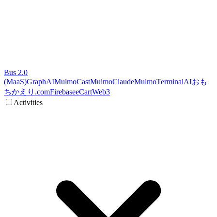
Bus 2.0
(MaaS)
GraphAI
MulmoCast
MulmoClaude
MulmoTerminal
AI
おも
ちかえり.com
Firebase
eCart
Web3
Activities