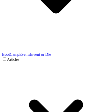
BootCamp
Events
Invent or Die
Articles