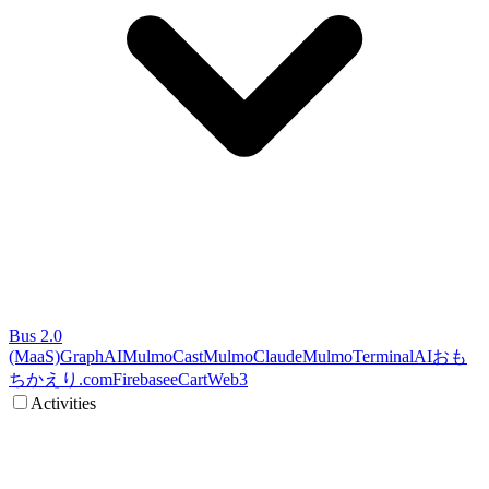
Bus 2.0
(MaaS)
GraphAI
MulmoCast
MulmoClaude
MulmoTerminal
AI
おも
ちかえり.com
Firebase
eCart
Web3
Activities