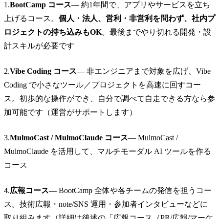
1.
BootCamp コース
— 約1年間で、アプリやサービスを立ち
上げるコース。
個人・法人、営利・非営利を問わず、社内プ
ロジェクトの持ち込みもOK
。最後までやり切れる開発・設
計スキルが必要です
2.
Vibe Coding コース
— 非エンジニアまで対象を広げ、Vibe
Coding で小さなツール／プロジェクトを高速に回すコー
ス。初歩的な操作ができ、自分で調べて自走できる方なら参
加可能です（運営がサポートします）
3.
MulmoCast / MulmoClaude コース
— MulmoCast /
MulmoClaude を活用して、マルチモーダル AI ツールを作る
コース
4.
広報コース
— BootCamp 全体や各チームの発信を担うコー
ス。技術広報・note/SNS 運用・参加者インタビューなどに
取り組みます（詳細は後述の「広報コース（PR/広報/マーケ