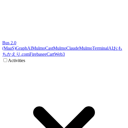
Bus 2.0
(MaaS)
GraphAI
MulmoCast
MulmoClaude
MulmoTerminal
AI
おも
ちかえり.com
Firebase
eCart
Web3
Activities