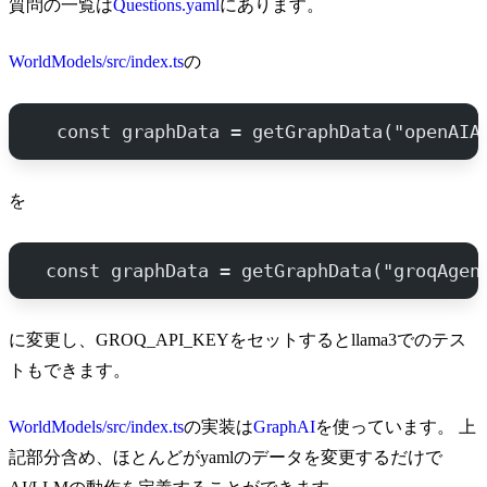
質問の一覧は
Questions.yaml
にあります。
WorldModels/src/index.ts
の
  const graphData = getGraphData("openAIA
を
 const graphData = getGraphData("groqAgen
に変更し、GROQ_API_KEYをセットするとllama3でのテス
トもできます。
WorldModels/src/index.ts
の実装は
GraphAI
を使っています。 上
記部分含め、ほとんどがyamlのデータを変更するだけで