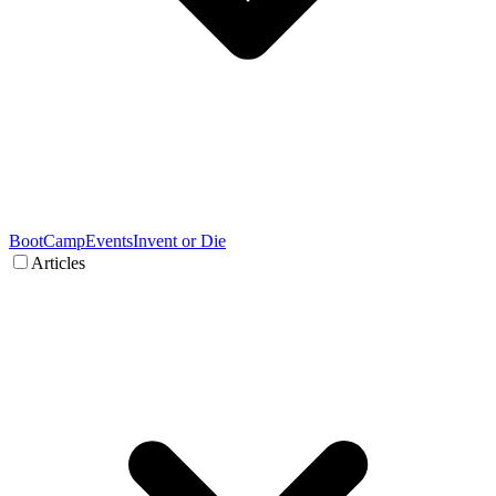
BootCamp
Events
Invent or Die
Articles