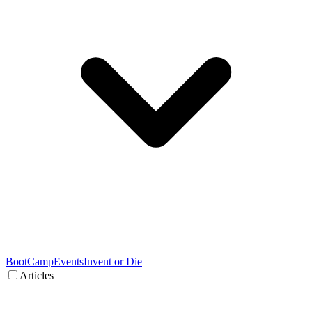
BootCamp
Events
Invent or Die
Articles