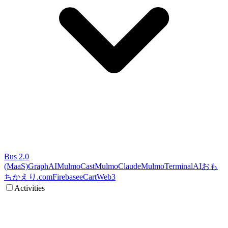
Bus 2.0
(MaaS)
GraphAI
MulmoCast
MulmoClaude
MulmoTerminal
AI
おも
ちかえり.com
Firebase
eCart
Web3
Activities