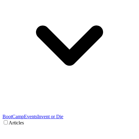
BootCamp
Events
Invent or Die
Articles