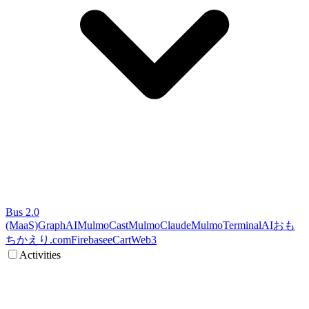
Bus 2.0
(MaaS)
GraphAI
MulmoCast
MulmoClaude
MulmoTerminal
AI
おも
ちかえり.com
Firebase
eCart
Web3
Activities