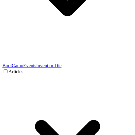
BootCamp
Events
Invent or Die
Articles