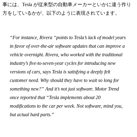
事には、Tesla が従来型の自動車メーカーといかに違う作り
方をしているかが、以下のように表現されています。
“For instance, Rivera “points to Tesla’s lack of model years
in favor of over-the-air software updates that can improve a
vehicle overnight. Rivera, who worked with the traditional
industry’s five-to-seven-year cycles for introducing new
versions of cars, says Tesla is satisfying a deeply felt
customer need. Why should they have to wait so long for
something new?” And it’s not just software. Motor Trend
once reported that “Tesla implements about 20
modifications to the car per week. Not software, mind you,
but actual hard parts.”