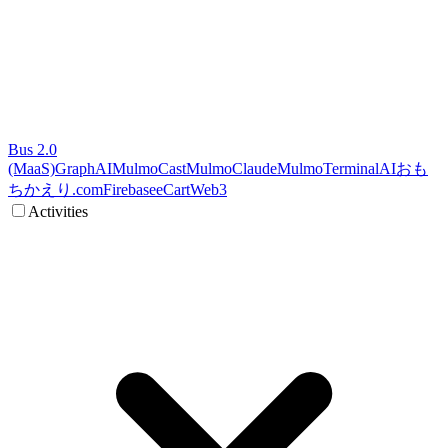
Bus 2.0
(MaaS)
GraphAI
MulmoCast
MulmoClaude
MulmoTerminal
AI
おも
ちかえり.com
Firebase
eCart
Web3
Activities